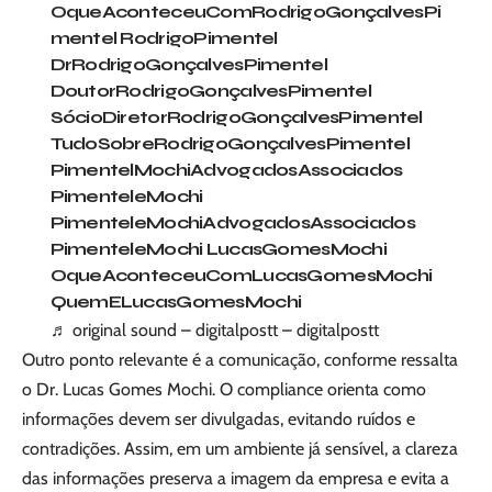
OqueAconteceuComRodrigoGonçalvesPi
mentel RodrigoPimentel
DrRodrigoGonçalvesPimentel
DoutorRodrigoGonçalvesPimentel
SócioDiretorRodrigoGonçalvesPimentel
TudoSobreRodrigoGonçalvesPimentel
PimentelMochiAdvogadosAssociados
PimenteleMochi
PimenteleMochiAdvogadosAssociados
PimenteleMochi LucasGomesMochi
OqueAconteceuComLucasGomesMochi
QuemELucasGomesMochi
♬ original sound – digitalpostt – digitalpostt
Outro ponto relevante é a comunicação, conforme ressalta
o Dr. Lucas Gomes Mochi. O compliance orienta como
informações devem ser divulgadas, evitando ruídos e
contradições. Assim, em um ambiente já sensível, a clareza
das informações preserva a imagem da empresa e evita a