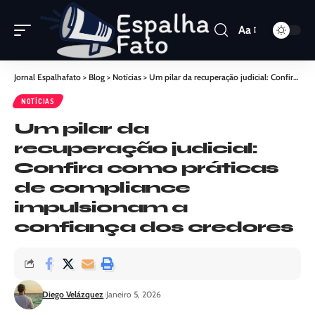
Aa
Jornal Espalhafato
>
Blog
>
Notícias
>
Um pilar da recuperação judicial: Confira como práticas de compliance impulsionam a confiança dos credores
NOTÍCIAS
Um pilar da
recuperação judicial:
Confira como práticas
de compliance
impulsionam a
confiança dos credores
Diego Velázquez
Janeiro 5, 2026