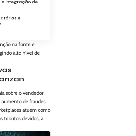
l e integração de
atórias e
a
enção na fonte e
gindo alto nível de
vas
Manzan
aía sobre o vendedor,
 o aumento de fraudes
marketplaces atuem como
s tributos devidos, a