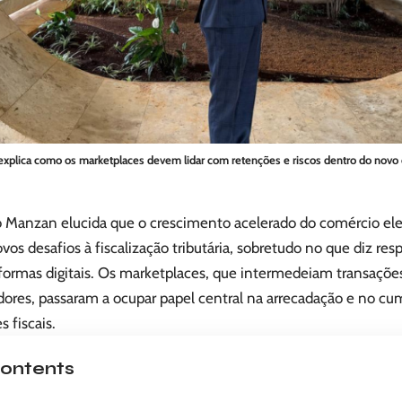
plica como os marketplaces devem lidar com retenções e riscos dentro do novo ce
 Manzan elucida que o crescimento acelerado do comércio elet
vos desafios à fiscalização tributária, sobretudo no que diz res
aformas digitais. Os marketplaces, que intermedeiam transaçõe
ores, passaram a ocupar papel central na arrecadação e no c
s fiscais.
ontents