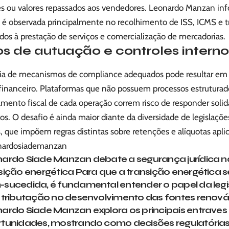
s ou valores repassados aos vendedores. Leonardo Manzan in
 é observada principalmente no recolhimento de ISS, ICMS e tr
dos à prestação de serviços e comercialização de mercadorias.
os de autuação e controles interno
ia de mecanismos de compliance adequados pode resultar em
inanceiro. Plataformas que não possuem processos estruturados
mento fiscal de cada operação correm risco de responder solid
os. O desafio é ainda maior diante da diversidade de legislaçõ
, que impõem regras distintas sobre retenções e alíquotas aplic
nardosiademanzan
ardo Siade Manzan debate a segurança jurídica n
sição energética Para que a transição energética s
sucedida, é fundamental entender o papel da leg
 tributação no desenvolvimento das fontes renová
ardo Siade Manzan explora os principais entraves
tunidades, mostrando como decisões regulatória