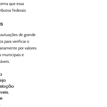
forma que essa
ibutos federais
s
 autuações de grande
 para verificar o
ariamente por valores
es municipais e
áveis.
a
eja
islação
veis.
 e
s