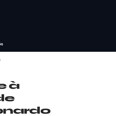
ós
n
e à
de
onardo