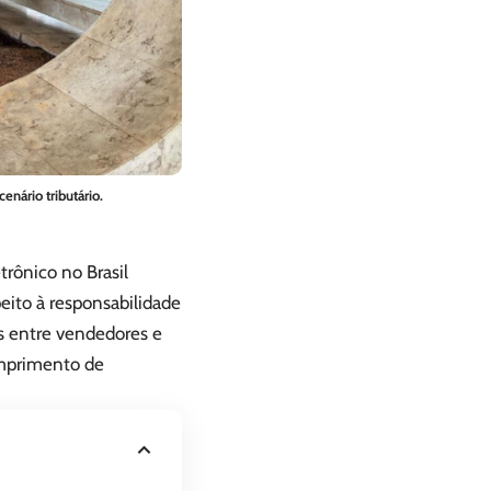
nário tributário.
rônico no Brasil
peito à responsabilidade
s entre vendedores e
umprimento de