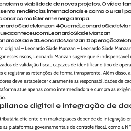
uenciam a viabilidade de novos projetos. O vídeo 
senta tendências internacionais e como o Brasil p
cionar como líder em energia limpa.
onardoSiadeManzan
#QueméLeonardoSiadeMa
ueaconteceucomLeonardoSiadeManzan
onardoSiade
#LeonardoManzan
#operaçãozelot
 original – Leonardo Siade Manzan – Leonardo Siade Manza
igar esses riscos, Leonardo Manzan sugere que é indispensável
ados de validação fiscal, capazes de identificar o tipo de opera
s e registrar as retenções de forma transparente. Além disso, 
dores deve estabelecer claramente as responsabilidades de ca
ataforma atue apenas como intermediadora e cumpra as exigênc
ão.
liance digital e integração de da
 tributária eficiente em marketplaces depende de integração e
e as plataformas governamentais de controle fiscal, como a NF-