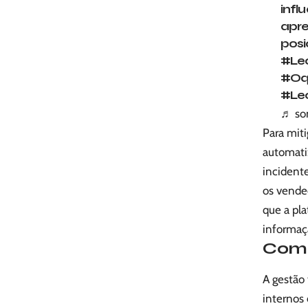
infl
apre
posi
#Le
#Oq
#Le
♬ som
Para mit
automatiz
incidente
os vende
que a pl
informaç
Comp
A gestão
internos 