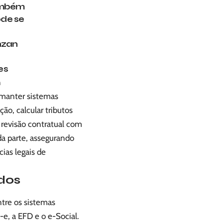
também
ode se
nzan
es
n
 manter sistemas
ção, calcular tributos
a revisão contratual com
da parte, assegurando
ias legais de
dos
ntre os sistemas
e, a EFD e o e-Social.