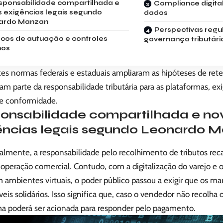
sponsabilidade compartilhada e
Compliance digita
 exigências legais segundo
dados
ardo Manzan
Perspectivas regul
scos de autuação e controles
governança tributári
nos
tes normas federais e estaduais ampliaram as hipóteses de ret
ram parte da responsabilidade tributária para as plataformas, exi
 e conformidade.
onsabilidade compartilhada e no
ências legais segundo Leonardo 
almente, a responsabilidade pelo recolhimento de tributos rec
a operação comercial. Contudo, com a digitalização do varejo e
m ambientes virtuais, o poder público passou a exigir que os 
eis solidários. Isso significa que, caso o vendedor não recolha o
ma poderá ser acionada para responder pelo pagamento.