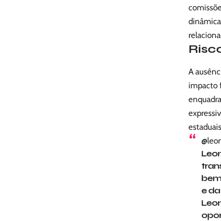
comissõe
dinâmica
relaciona
Risc
A ausênc
impacto f
enquadra
expressiv
estaduais
@leo
Leon
tran
bem-
e da
Leon
opor