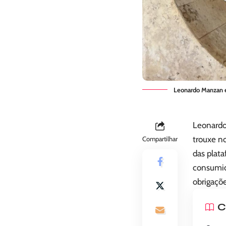
Leonardo Manzan ex
Leonardo
trouxe no
Compartilhar
das plat
consumid
obrigaçõe
C