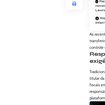
Re
novas
Leon
Ri
inter
As recen
transferi
controle
Resp
exig
Tradicion
titular d
fiscais e
responsáv
platafor