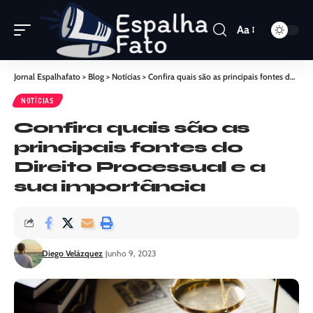
Aa
Jornal Espalhafato
>
Blog
>
Notícias
>
Confira quais são as principais fontes do Direito Processual e a sua importância
NOTÍCIAS
Confira quais são as
principais fontes do
Direito Processual e a
sua importância
Diego Velázquez
Junho 9, 2023