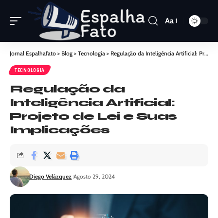
Aa
Jornal Espalhafato
>
Blog
>
Tecnologia
>
Regulação da Inteligência Artificial: Projeto de Lei e Suas Implicações
TECNOLOGIA
Regulação da
Inteligência Artificial:
Projeto de Lei e Suas
Implicações
Diego Velázquez
Agosto 29, 2024