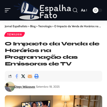
Aa
Jornal Espalhafato
>
Blog
>
Tecnologia
>
O Impacto da Venda de Horários na Programação das Emissoras de TV
TECNOLOGIA
O Impacto da Venda de
Horários na
Programação das
Emissoras de TV
Diego Velázquez
Setembro 18, 2025