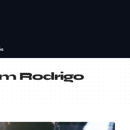
ós
m Rodrigo