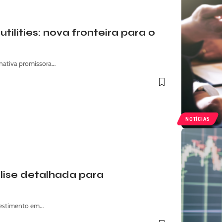
tilities: nova fronteira para o
rnativa promissora…
NOTÍCIAS
lise detalhada para
nvestimento em…