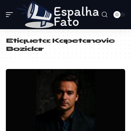
Etiqueta:
Kapetanovic
Bozidar