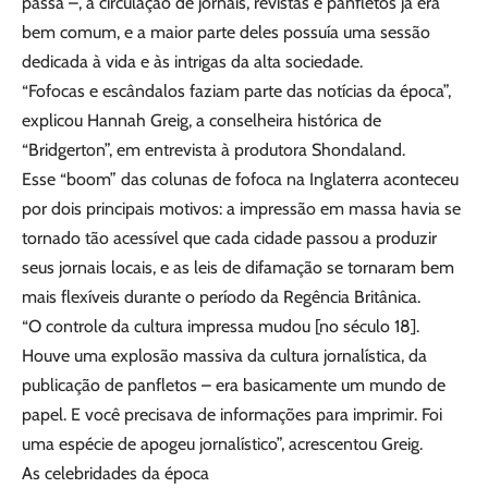
passa –, a circulação de jornais, revistas e panfletos já era
bem comum, e a maior parte deles possuía uma sessão
dedicada à vida e às intrigas da alta sociedade.
“Fofocas e escândalos faziam parte das notícias da época”,
explicou Hannah Greig, a conselheira histórica de
“Bridgerton”, em entrevista à produtora Shondaland.
Esse “boom” das colunas de fofoca na Inglaterra aconteceu
por dois principais motivos: a impressão em massa havia se
tornado tão acessível que cada cidade passou a produzir
seus jornais locais, e as leis de difamação se tornaram bem
mais flexíveis durante o período da Regência Britânica.
“O controle da cultura impressa mudou [no século 18].
Houve uma explosão massiva da cultura jornalística, da
publicação de panfletos – era basicamente um mundo de
papel. E você precisava de informações para imprimir. Foi
uma espécie de apogeu jornalístico”, acrescentou Greig.
As celebridades da época