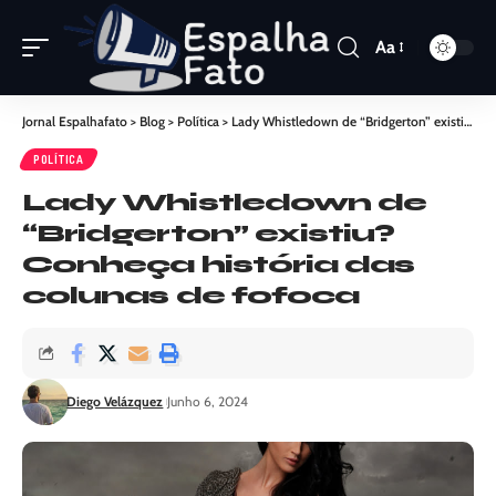
Aa
Jornal Espalhafato
>
Blog
>
Política
>
Lady Whistledown de “Bridgerton” existiu? Conheça história das colunas de fofoca
POLÍTICA
Lady Whistledown de
“Bridgerton” existiu?
Conheça história das
colunas de fofoca
Diego Velázquez
Junho 6, 2024