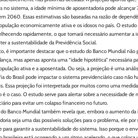
 no sistema, a idade mínima de aposentadoria pode alcançar 
em 2060. Essas estimativas são baseadas na razão de dependên
população economicamente ativa e os idosos no país. O estudo 
elhecendo rapidamente, o que tornará necessário aumentar a i
er a sustentabilidade da Previdência Social.
to, é importante destacar que o estudo do Banco Mundial não
ança, mas apenas aponta uma “idade hipotética” necessária par
opulação ativa e a aposentada. Ou seja, a projeção é uma anál
a do Brasil pode impactar o sistema previdenciário caso não h
ais. Essa projeção foi interpretada por muitos como uma medid
o é o caso. O estudo serve para alertar sobre a necessidade d
iário para evitar um colapso financeiro no futuro.
e do Banco Mundial também revela que, embora o aumento da
oria seja uma das possíveis soluções para o problema, ele por s
e para garantir a sustentabilidade do sistema. Isso porque o e
o brasileira está ocorrendo a um ritmo acelerado, o que coloc