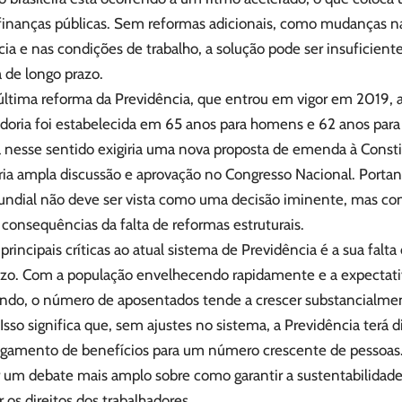
 finanças públicas. Sem reformas adicionais, como mudanças na
ia e nas condições de trabalho, a solução pode ser insuficiente
 de longo prazo.
última reforma da Previdência, que entrou em vigor em 2019, 
doria foi estabelecida em 65 anos para homens e 62 anos para
nesse sentido exigiria uma nova proposta de emenda à Consti
ria ampla discussão e aprovação no Congresso Nacional. Portan
ndial não deve ser vista como uma decisão iminente, mas com
 consequências da falta de reformas estruturais.
rincipais críticas ao atual sistema de Previdência é a sua falta
azo. Com a população envelhecendo rapidamente e a expectati
do, o número de aposentados tende a crescer substancialme
Isso significa que, sem ajustes no sistema, a Previdência terá 
gamento de benefícios para um número crescente de pessoas. 
r um debate mais amplo sobre como garantir a sustentabilidad
r os direitos dos trabalhadores.