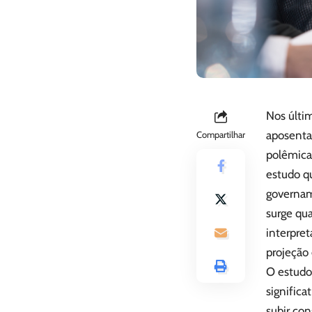
Nos últim
aposentad
Compartilhar
polêmica
estudo q
governam
surge qu
interpret
projeção 
O estudo
significa
subir co