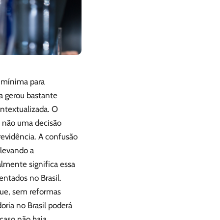
e mínima para
ia gerou bastante
ntextualizada. O
, não uma decisão
evidência. A confusão
 levando a
lmente significa essa
entados no Brasil.
ue, sem reformas
oria no Brasil poderá
caso não haja