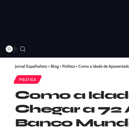
Jornal Espalhafato
>
Blog
>
Política
>
Como a Idade de Aposentador
POLÍTICA
Como a Idad
Chegar a 72 A
Banco Mundia