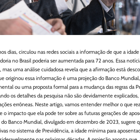
os dias, circulou nas redes sociais a informação de que a idad
oria no Brasil poderia ser aumentada para 72 anos. Essa notíc
, mas uma análise cuidadosa revela que a afirmação está desco
ue originou essa informação é uma projeção do Banco Mundial
ental ou uma proposta formal para a mudança das regras da Pr
ando os detalhes da pesquisa não são devidamente explicados,
ações errôneas. Neste artigo, vamos entender melhor o que rea
e o impacto que ela pode ter sobre as futuras gerações de apos
 do Banco Mundial, divulgado em dezembro de 2023, sugere q
tivas no sistema de Previdência, a idade mínima para aposentad
nsideravelmente nas próximas décadas. A projeção aponta que, 