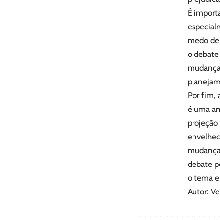
É import
especial
medo de 
o debate 
mudança 
planejame
Por fim,
é uma an
projeção 
envelhec
mudança 
debate p
o tema e 
Autor: V