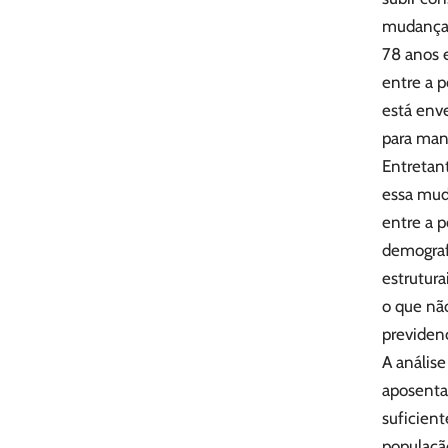
mudanças
78 anos 
entre a 
está env
para mant
Entretan
essa mud
entre a p
demografi
estrutur
o que nã
previdenc
A anális
aposentad
suficient
populaçã