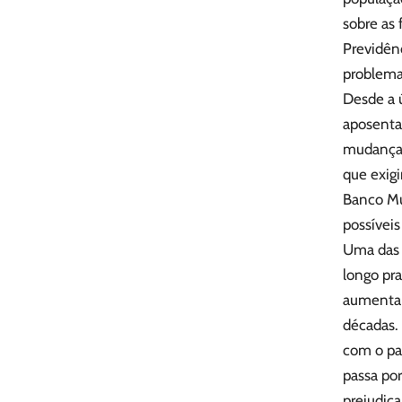
sobre as
Previdênc
problema
Desde a 
aposenta
mudança 
que exigi
Banco Mu
possíveis
Uma das p
longo pr
aumentan
décadas. 
com o pa
passa po
prejudica