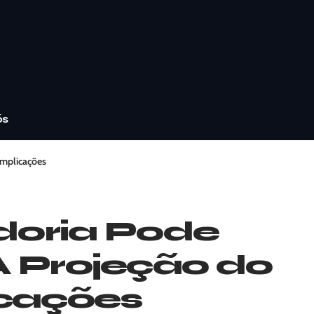
ós
Implicações
doria Pode
A Projeção do
icações