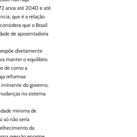
72 anos até 2040 e até
cia, que é a relação
considera que o Brasil
dade de aposentadoria
 propõe diretamente
a manter o equilíbrio
ise de como a
aja reformas
a iminente do governo,
e mudanças no sistema
 idade mínima de
i só não seria
nvelhecimento da
a uma pressão enorme