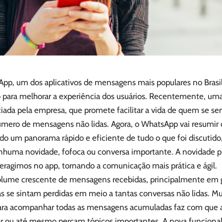
pp, um dos aplicativos de mensagens mais populares no Brasi
 para melhorar a experiência dos usuários. Recentemente, um
iada pela empresa, que promete facilitar a vida de quem se se
mero de mensagens não lidas. Agora, o WhatsApp vai resumir c
do um panorama rápido e eficiente de tudo o que foi discutido
nhuma novidade, fofoca ou conversa importante. A novidade 
eragimos no app, tornando a comunicação mais prática e ágil.
lume crescente de mensagens recebidas, principalmente em
s se sintam perdidas em meio a tantas conversas não lidas. Mui
ra acompanhar todas as mensagens acumuladas faz com que 
r ou até mesmo percam tópicos importantes. A nova funciona