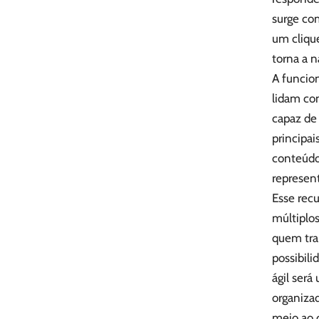
surge co
um cliqu
torna a n
A funcio
lidam com
capaz de
principai
conteúdo
represen
Esse rec
múltiplos
quem tra
possibili
ágil ser
organiza
meio ao 