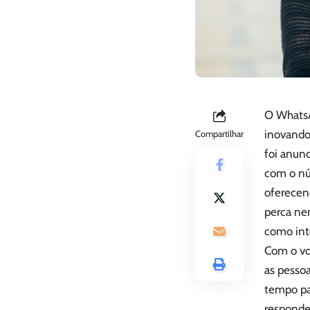
O WhatsA
inovando
Compartilhar
foi anunc
com o nú
oferecen
perca ne
como int
Com o vo
as pessoa
tempo pa
responde