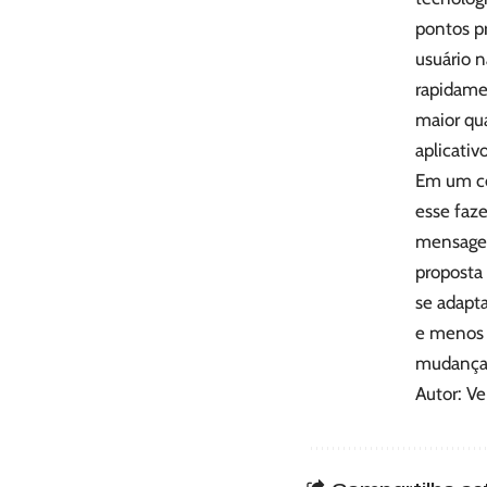
pontos pr
usuário 
rapidame
maior qu
aplicativo
Em um ce
esse faz
mensagen
proposta 
se adapta
e menos 
mudança q
Autor: V