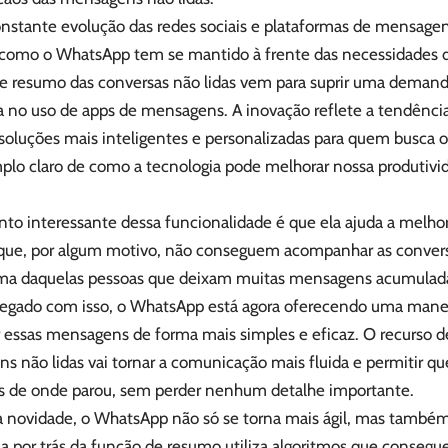
nstante evolução das redes sociais e plataformas de mensagen
 como o WhatsApp tem se mantido à frente das necessidades d
de resumo das conversas não lidas vem para suprir uma deman
ia no uso de apps de mensagens. A inovação reflete a tendência
 soluções mais inteligentes e personalizadas para quem busca 
lo claro de como a tecnologia pode melhorar nossa produtivid
to interessante dessa funcionalidade é que ela ajuda a melhor
 que, por algum motivo, não conseguem acompanhar as conver
ma daquelas pessoas que deixam muitas mensagens acumulada
regado com isso, o WhatsApp está agora oferecendo uma manei
r essas mensagens de forma mais simples e eficaz. O recurso 
s não lidas vai tornar a comunicação mais fluida e permitir q
s de onde parou, sem perder nenhum detalhe importante.
 novidade, o WhatsApp não só se torna mais ágil, mas também 
a por trás da função de resumo utiliza algoritmos que consegue