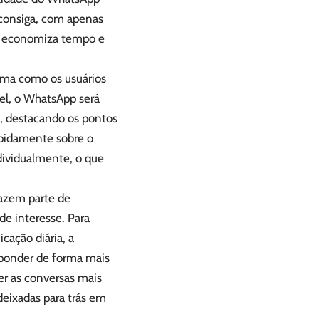
 consiga, com apenas
so economiza tempo e
orma como os usuários
vel, o WhatsApp será
a, destacando os pontos
rapidamente sobre o
dividualmente, o que
fazem parte de
de interesse. Para
ação diária, a
esponder de forma mais
er as conversas mais
deixadas para trás em