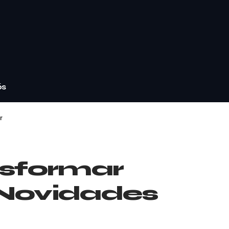
ós
r
sformar
 Novidades