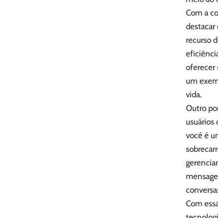
Com a co
destacar
recurso 
eficiênc
oferecer
um exemp
vida.
Outro pon
usuários
você é u
sobrecar
gerencia
mensagen
conversa
Com essa
tecnologi