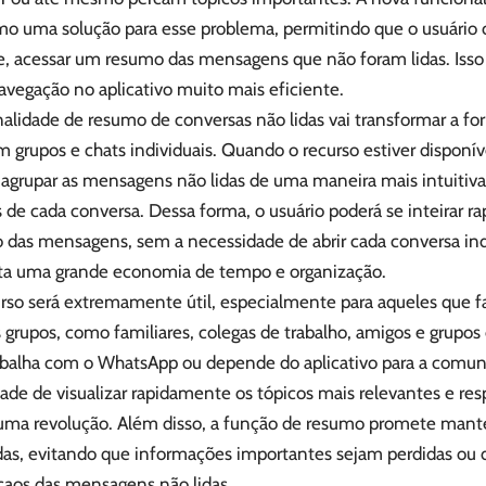
mo uma solução para esse problema, permitindo que o usuário
e, acessar um resumo das mensagens que não foram lidas. Is
avegação no aplicativo muito mais eficiente.
nalidade de resumo de conversas não lidas vai transformar a f
 grupos e chats individuais. Quando o recurso estiver disponí
 agrupar as mensagens não lidas de uma maneira mais intuitiv
s de cada conversa. Dessa forma, o usuário poderá se inteirar 
 das mensagens, sem a necessidade de abrir cada conversa in
ta uma grande economia de tempo e organização.
urso será extremamente útil, especialmente para aqueles que 
 grupos, como familiares, colegas de trabalho, amigos e grupos 
balha com o WhatsApp ou depende do aplicativo para a comunic
dade de visualizar rapidamente os tópicos mais relevantes e r
á uma revolução. Além disso, a função de resumo promete mant
das, evitando que informações importantes sejam perdidas ou 
caos das mensagens não lidas.