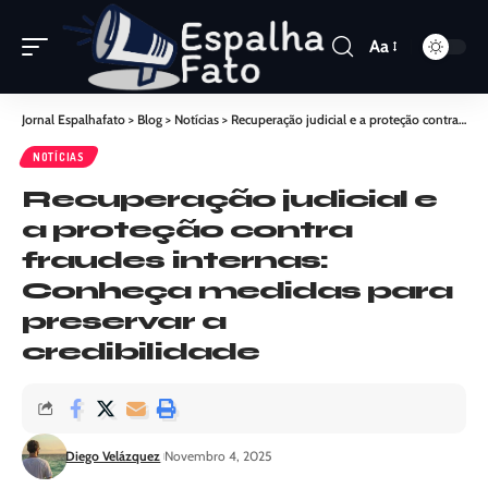
Aa
Jornal Espalhafato
>
Blog
>
Notícias
>
Recuperação judicial e a proteção contra fraudes internas: Conheça medidas para preservar a credibilidade
NOTÍCIAS
Recuperação judicial e
a proteção contra
fraudes internas:
Conheça medidas para
preservar a
credibilidade
Diego Velázquez
Novembro 4, 2025