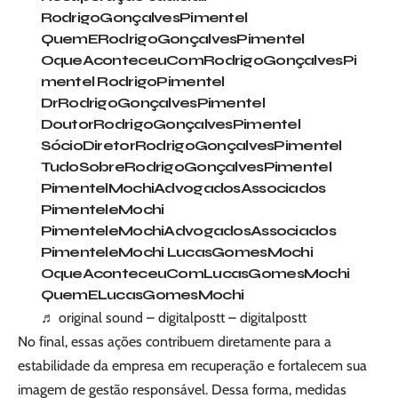
RodrigoGonçalvesPimentel
QuemERodrigoGonçalvesPimentel
OqueAconteceuComRodrigoGonçalvesPi
mentel RodrigoPimentel
DrRodrigoGonçalvesPimentel
DoutorRodrigoGonçalvesPimentel
SócioDiretorRodrigoGonçalvesPimentel
TudoSobreRodrigoGonçalvesPimentel
PimentelMochiAdvogadosAssociados
PimenteleMochi
PimenteleMochiAdvogadosAssociados
PimenteleMochi LucasGomesMochi
OqueAconteceuComLucasGomesMochi
QuemELucasGomesMochi
♬ original sound – digitalpostt – digitalpostt
No final, essas ações contribuem diretamente para a
estabilidade da empresa em recuperação e fortalecem sua
imagem de gestão responsável. Dessa forma, medidas