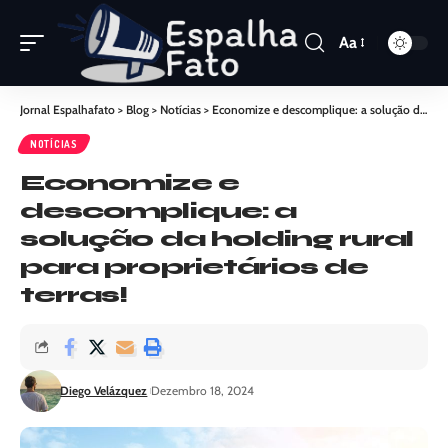
Aa
Jornal Espalhafato
>
Blog
>
Notícias
>
Economize e descomplique: a solução da holding rural para proprietários de terras!
NOTÍCIAS
Economize e
descomplique: a
solução da holding rural
para proprietários de
terras!
Diego Velázquez
Dezembro 18, 2024