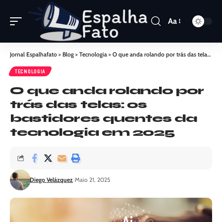
Aa
Jornal Espalhafato
>
Blog
>
Tecnologia
>
O que anda rolando por trás das telas: os bastidores quentes da tecnologia em 2025
TECNOLOGIA
O que anda rolando por
trás das telas: os
bastidores quentes da
tecnologia em 2025
Diego Velázquez
Maio 21, 2025