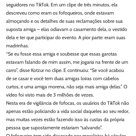
seguidores no TikTok. Em um clipe de três minutos, ela
descreveu como eram os fofoqueiros, onde estavam
almoçando e os detalhes de suas reclamações sobre sua
suposta amiga – elas odiavam o casamento dela, o vestido
dela e ter que participar do evento. A pior parte: eram suas
madrinhas.
“Se eu fosse essa amiga e soubesse que essas garotas
estavam falando de mim assim, me jogaria na frente de um
carro”, disse Kotzur no clipe. E continuou: “Se você acabou
de se casar e você tem duas amigas loiras com cabelos
curtos, e uma amiga morena, não seja mais amiga delas.” O
vídeo foi visto mais de 3 milhões de vezes.
Nesta era de vigilância de fofocas, os usuários do TikTok não
apenas estão policiando a vida social daqueles ao seu redor,
mas muitas vezes estão fazendo isso às custas da própria
pessoa que supostamente estariam “salvando”.
O fofoqueiro tem sido dissecado por moralistas há séculos.