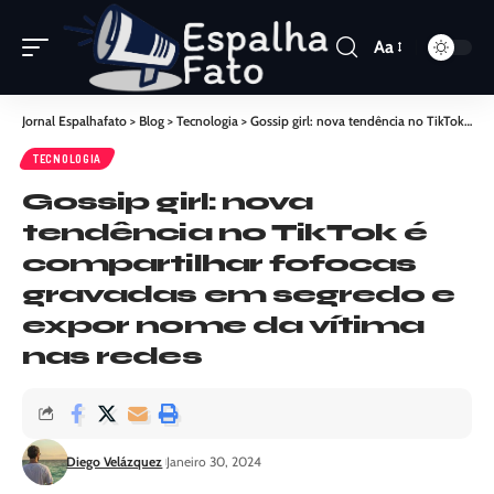
Aa
Jornal Espalhafato
>
Blog
>
Tecnologia
>
Gossip girl: nova tendência no TikTok é compartilhar fofocas gravadas em segredo e expor nome da vítima nas redes
TECNOLOGIA
Gossip girl: nova
tendência no TikTok é
compartilhar fofocas
gravadas em segredo e
expor nome da vítima
nas redes
Diego Velázquez
Janeiro 30, 2024