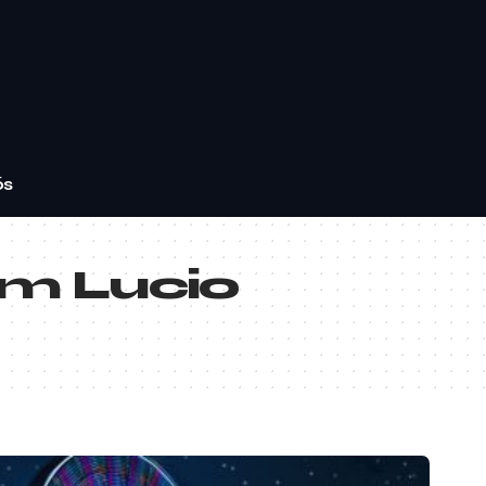
ós
m Lucio