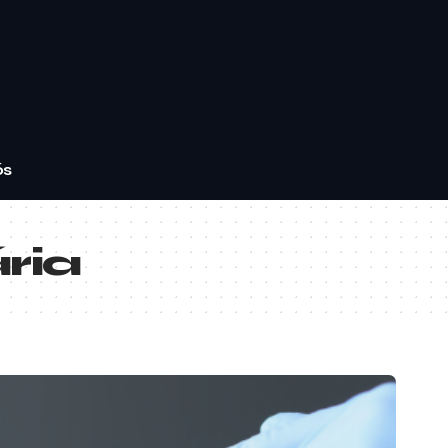
ós
ria