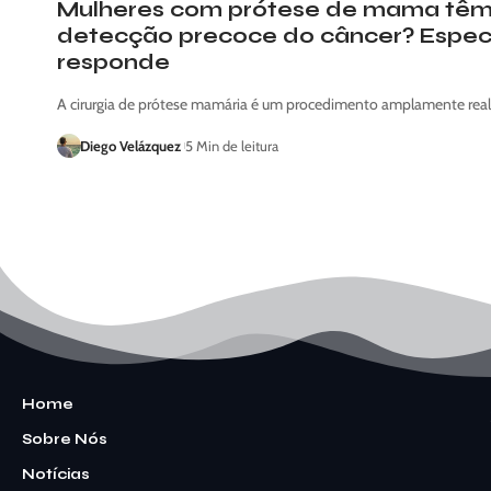
Mulheres com prótese de mama têm 
detecção precoce do câncer? Especi
responde
A cirurgia de prótese mamária é um procedimento amplamente real
Diego Velázquez
5 Min de leitura
Home
Sobre Nós
Notícias