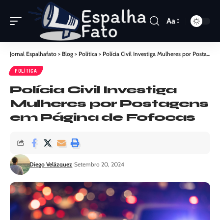
Aa
Jornal Espalhafato
>
Blog
>
Política
>
Polícia Civil Investiga Mulheres por Postagens em Página de Fofocas
POLÍTICA
Polícia Civil Investiga
Mulheres por Postagens
em Página de Fofocas
Diego Velázquez
Setembro 20, 2024