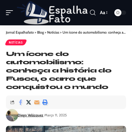
Aa
Jornal Espalhafato
>
Blog
>
Notícias
>
Um ícone do automobilismo: conheça a história do Fusca, o carro que conquistou o mundo
NOTÍCIAS
Um ícone do
automobilismo:
conheça a história do
Fusca, o carro que
conquistou o mundo
Diego Velázquez
Março 11, 2025