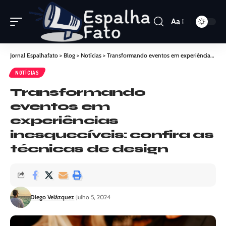
Aa
Jornal Espalhafato
>
Blog
>
Notícias
>
Transformando eventos em experiências inesquecíveis: confira as técnicas de design
NOTÍCIAS
Transformando
eventos em
experiências
inesquecíveis: confira as
técnicas de design
Diego Velázquez
Julho 5, 2024