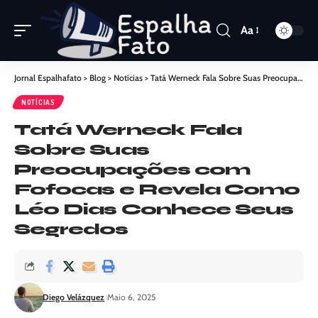
Aa
Jornal Espalhafato
>
Blog
>
Notícias
>
Tatá Werneck Fala Sobre Suas Preocupações com Fofocas e Revela Como Léo Dias Conhece Seus Segredos
NOTÍCIAS
Tatá Werneck Fala
Sobre Suas
Preocupações com
Fofocas e Revela Como
Léo Dias Conhece Seus
Segredos
Diego Velázquez
Maio 6, 2025