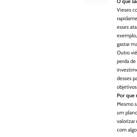
O que sã
Vieses c
rapidame
esses at
exemplo,
gastar m
Outro vi
perda de 
investim
desses pa
objetivos
Por que 
Mesmo sa
um plano
valorizar
com algo