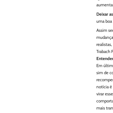
aumentar
Deixar a
uma boa 
Assim se
mudanças
realista
Trabach F
Entender
Em última
sim de co
recompens
notícia 
virar es
comporta
mais tran