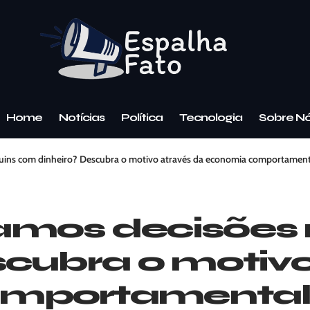
Home
Notícias
Política
Tecnologia
Sobre N
uins com dinheiro? Descubra o motivo através da economia comportament
amos decisões 
scubra o motivo
omportamental