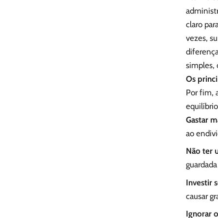
administ
claro par
vezes, s
diferença
simples,
Os princ
Por fim,
equilíbri
Gastar m
ao endiv
Não ter 
guardada
Investir
causar gr
Ignorar 