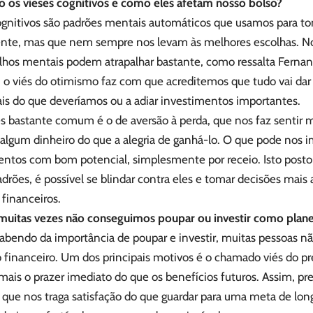
o os vieses cognitivos e como eles afetam nosso bolso?
ognitivos são padrões mentais automáticos que usamos para t
nte, mas que nem sempre nos levam às melhores escolhas. N
alhos mentais podem atrapalhar bastante, como ressalta Fernan
 o viés do otimismo faz com que acreditemos que tudo vai dar 
ais do que deveríamos ou a adiar investimentos importantes.
és bastante comum é o de aversão à perda, que nos faz sentir
algum dinheiro do que a alegria de ganhá-lo. O que pode nos i
entos com bom potencial, simplesmente por receio. Isto posto
drões, é possível se blindar contra eles e tomar decisões mais
 financeiros.
muitas vezes não conseguimos poupar ou investir como plan
bendo da importância de poupar e investir, muitas pessoas n
 financeiro. Um dos principais motivos é o chamado viés do pr
 mais o prazer imediato do que os benefícios futuros. Assim, pr
 que nos traga satisfação do que guardar para uma meta de lo