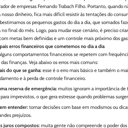
rador de empresas Fernando Trabach Filho. Portanto, quando 
a nosso dinheiro, fica mais difícil resistir às tentações do cons
ubestimamos os pequenos gastos do dia a dia, que somados f
 no final do mês. Logo, para mudar esse cenário, é preciso criar
 com metas bem definidas e um controle mais próximo dos gas
ipais erros financeiros que cometemos no dia a dia
 alguns comportamentos financeiros se repetem com frequência
o das finanças. Veja abaixo os erros mais comuns:
ais do que se ganha:
esse é o erro mais básico e também o mais
idamento e à perda de controle financeiro.
uma reserva de emergência:
muitos ignoram a importância de 
 para imprevistos, o que gera estresse quando problemas surge
 sem entender:
tomar decisões com base em modismos ou dica
andes prejuízos.
os juros compostos:
muita gente não compreende o poder dos ju