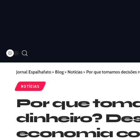
Jornal Espalhafato
>
Blog
>
Notícias
>
Por que tomamos decisões r
NOTÍCIAS
Por que tom
dinheiro? De
economia c