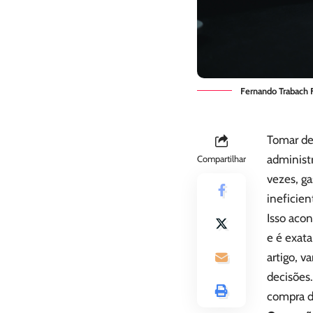
Fernando Trabach F
Tomar dec
administr
Compartilhar
vezes, g
ineficien
Isso acon
e é exat
artigo, v
decisões.
compra d