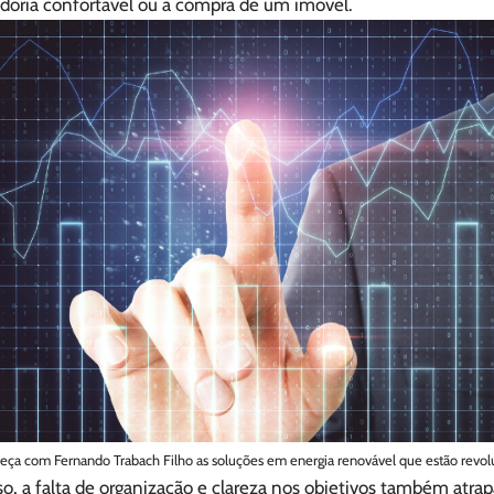
doria confortável ou a compra de um imóvel.
ça com Fernando Trabach Filho as soluções em energia renovável que estão revolu
o, a falta de organização e clareza nos objetivos também atra