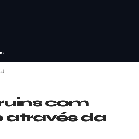
ós
al
ruins com
 através da