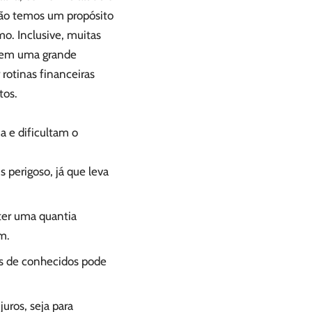
não temos um propósito
umo. Inclusive, muitas
azem uma grande
 rotinas financeiras
tos.
 e dificultam o
 perigoso, já que leva
ter uma quantia
m.
s de conhecidos pode
ros, seja para