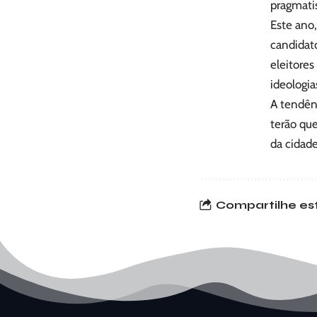
pragmatis
Este ano,
candidato
eleitore
ideologia
A tendênc
terão que
da cidad
Compartilhe est