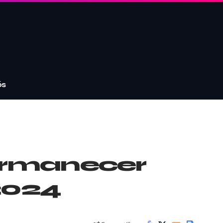
ós
permanecer
2024