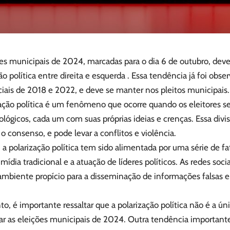
ões municipais de 2024, marcadas para o dia 6 de outubro, dev
ão política entre direita e esquerda . Essa tendência já foi obse
iais de 2018 e 2022, e deve se manter nos pleitos municipais.
zação política é um fenômeno que ocorre quando os eleitores s
ológicos, cada um com suas próprias ideias e crenças. Essa divis
 o consenso, e pode levar a conflitos e violência.
, a polarização política tem sido alimentada por uma série de f
a mídia tradicional e a atuação de líderes políticos. As redes soci
mbiente propício para a disseminação de informações falsas e 
o, é importante ressaltar que a polarização política não é a ú
iar as eleições municipais de 2024. Outra tendência importan