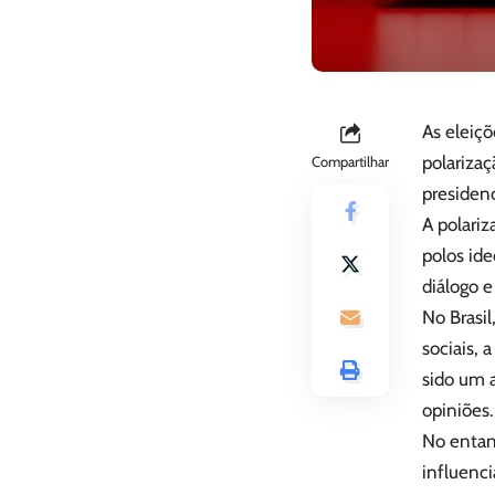
As eleiç
polarizaç
Compartilhar
presidenc
A polari
polos ide
diálogo e
No Brasil
sociais, 
sido um a
opiniões.
No entant
influenc