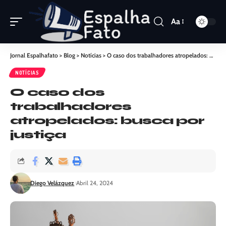
Aa
Jornal Espalhafato
>
Blog
>
Notícias
>
O caso dos trabalhadores atropelados: busca por justiça
NOTÍCIAS
O caso dos
trabalhadores
atropelados: busca por
justiça
Diego Velázquez
Abril 24, 2024