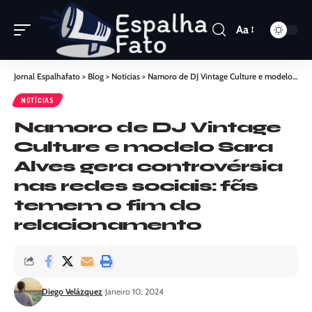
Aa
Jornal Espalhafato
>
Blog
>
Notícias
>
Namoro de DJ Vintage Culture e modelo Sara Alves gera controvérsia nas redes sociais: fãs temem o fim do relacionamento
NOTÍCIAS
Namoro de DJ Vintage
Culture e modelo Sara
Alves gera controvérsia
nas redes sociais: fãs
temem o fim do
relacionamento
Diego Velázquez
Janeiro 10, 2024