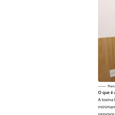
Marc
O que é 
A toxina
minimame
nervosos