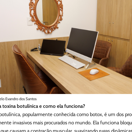
elo Evandro dos Santos
a toxina botulínica e como ela funciona?
 botulínica, popularmente conhecida como botox, é um dos p
nte invasivos mais procurados no mundo. Ela funciona bloqu
 que causam a contração muscular, suavizando rugas dinâmicas