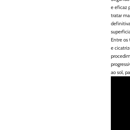
e eficaz 
tratar ma
definiti
superfic
Entre os 
e cicatri
procedim
progressi
ao sol, p