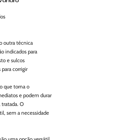
vandro
dos
o outra técnica
ão indicados para
to e sulcos
para corrigir
o que torna o
imediatos e podem durar
 tratada. O
il, sem a necessidade
são uma opção versátil