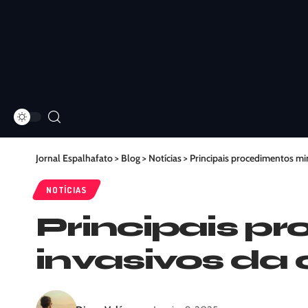
Jornal Espalhafato
>
Blog
>
Notícias
>
Principais procedimentos min
NOTÍCIAS
Principais 
invasivos da c