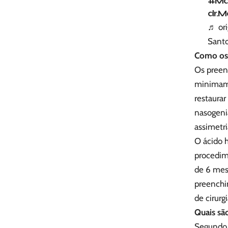
#Ma
dr.M
♬ ori
Sant
Como os 
Os preenc
minimamen
restaurar
nasogenia
assimetri
O ácido 
procedim
de 6 mese
preenchi
de cirurg
Quais sã
Segundo 