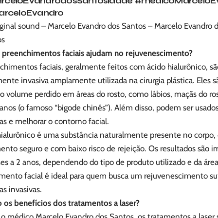
rceloEvandrodosSantosidade
#médicoMarceloE
arceloEvandro
ginal sound – Marcelo Evandro dos Santos – Marcelo Evandro 
os
preenchimentos faciais ajudam no rejuvenescimento?
himentos faciais, geralmente feitos com ácido hialurônico, sã
te invasiva amplamente utilizada na cirurgia plástica. Eles s
 o volume perdido em áreas do rosto, como lábios, maçãs do ros
nos (o famoso “bigode chinês”). Além disso, podem ser usados 
as e melhorar o contorno facial.
hialurônico é uma substância naturalmente presente no corpo, 
ento seguro e com baixo risco de rejeição. Os resultados são 
s a 2 anos, dependendo do tipo de produto utilizado e da área
mento facial é ideal para quem busca um rejuvenescimento sut
ias invasivas.
o os benefícios dos tratamentos a laser?
o médico Marcelo Evandro dos Santos, os tratamentos a laser 