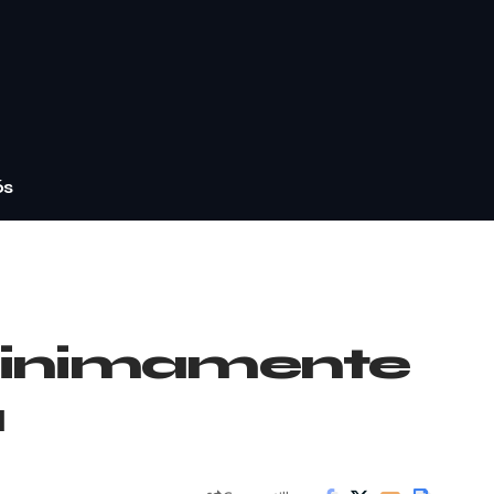
ós
 minimamente
a