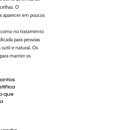
ncelhas. O
 a aparecer em poucos
s, como no tratamento
ndicada para pessoas
sutil e natural. Os
 para manter os
Santos
tifica
 o que
ra