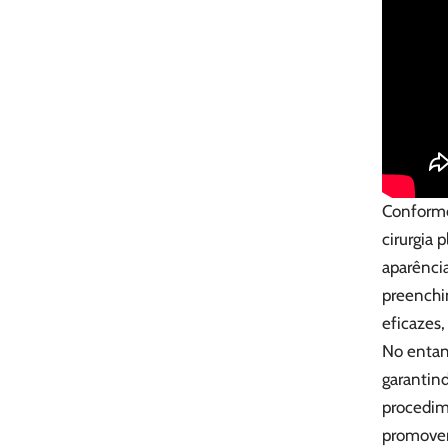
Conforme
cirurgia 
aparência
preenchim
eficazes
No entant
garantind
procedim
promoven