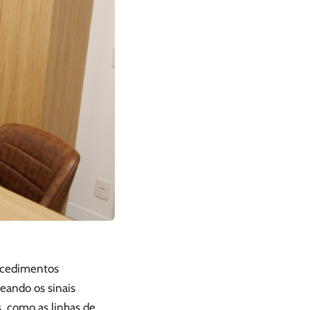
rocedimentos
eando os sinais
, como as linhas de