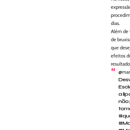
expressão
procedim
dias.
Além de t
de bruxis
que desej
efeitos 
resultad
@mar
Desv
Escl
a li
não 
toma
#qu
#Ma