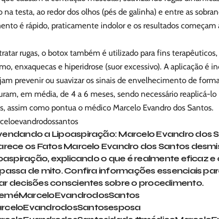
 na testa, ao redor dos olhos (pés de galinha) e entre as sobra
ento é rápido, praticamente indolor e os resultados começam
ratar rugas, o botox também é utilizado para fins terapêutico
mo, enxaquecas e hiperidrose (suor excessivo). A aplicação é i
am prevenir ou suavizar os sinais de envelhecimento de forma 
duram, em média, de 4 a 6 meses, sendo necessário reaplicá-lo
os, assim como pontua o médico Marcelo Evandro dos Santos.
celoevandrodossantos
endando a Lipoaspiração: Marcelo Evandro dos 
arece os Fatos Marcelo Evandro dos Santos desmis
poaspiração, explicando o que é realmente eficaz e
passa de mito. Confira informações essenciais pa
r decisões conscientes sobre o procedimento.
eméMarceloEvandrodosSantos
rceloEvandrodosSantosesposa