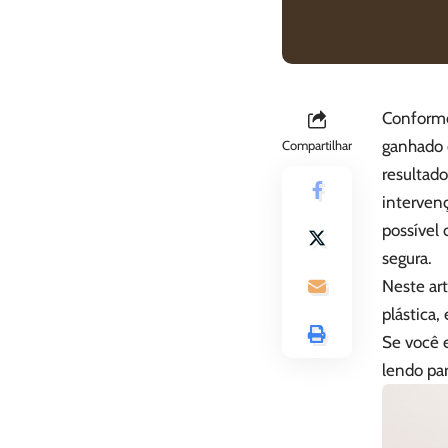
Conforme
ganhado 
Compartilhar
resultad
interven
possível 
segura.
Neste ar
plástica
Se você 
lendo par