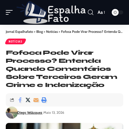
Aa
Jornal Espalhafato
>
Blog
>
Notícias
>
Fofoca Pode Virar Processo? Entenda Quando Comentários Sobre Terceiros Geram Crime e Indenização
NOTÍCIAS
Fofoca Pode Virar
Processo? Entenda
Quando Comentários
Sobre Terceiros Geram
Crime e Indenização
Diego Velázquez
Maio 13, 2026