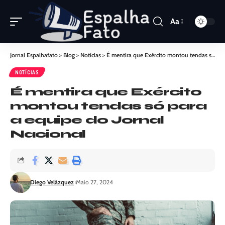
Aa
Jornal Espalhafato
>
Blog
>
Notícias
>
É mentira que Exército montou tendas só para a equipe do Jornal Nacional
NOTÍCIAS
É mentira que Exército
montou tendas só para
a equipe do Jornal
Nacional
Diego Velázquez
Maio 27, 2024