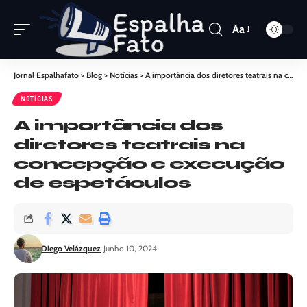
Aa
Jornal Espalhafato
>
Blog
>
Notícias
>
A importância dos diretores teatrais na concepção e execução de espetáculos
NOTÍCIAS
A importância dos
diretores teatrais na
concepção e execução
de espetáculos
Diego Velázquez
Junho 10, 2024